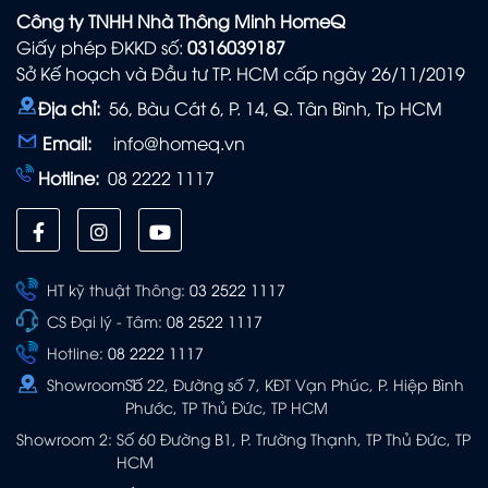
Công ty TNHH Nhà Thông Minh HomeQ
Giấy phép ĐKKD số:
0316039187
Sở Kế hoạch và Đầu tư TP. HCM cấp ngày 26/11/2019
Địa chỉ:
56, Bàu Cát 6, P. 14, Q. Tân Bình, Tp HCM
Email:
info@homeq.vn
Hotline:
08 2222 1117
HT kỹ thuật Thông:
03 2522 1117
CS Đại lý - Tâm:
08 2522 1117
Hotline:
08 2222 1117
Showroom 1:
Số 22, Đường số 7, KĐT Vạn Phúc, P. Hiệp Bình
Phước, TP Thủ Đức, TP HCM
Showroom 2:
Số 60 Đường B1, P. Trường Thạnh, TP Thủ Đức, TP
HCM