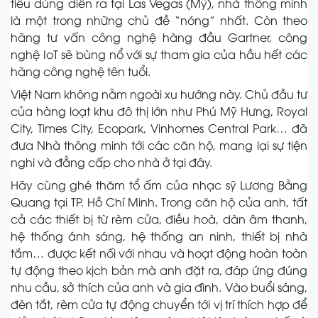
tiêu dùng diễn ra tại Las Vegas (Mỹ), nhà thông minh
là một trong những chủ đề “nóng” nhất. Còn theo
hãng tư vấn công nghệ hàng đầu Gartner, công
nghệ IoT sẽ bùng nổ với sự tham gia của hầu hết các
hãng công nghệ tên tuổi.
Việt Nam không nằm ngoài xu hướng này. Chủ đầu tư
của hàng loạt khu đô thị lớn như Phú Mỹ Hưng, Royal
City, Times City, Ecopark, Vinhomes Central Park… đã
đưa Nhà thông minh tới các căn hộ, mang lại sự tiện
nghi và đẳng cấp cho nhà ở tại đây.
Hãy cùng ghé thăm tổ ấm của nhạc sỹ Lương Bằng
Quang tại TP. Hồ Chí Minh. Trong căn hộ của anh, tất
cả các thiết bị từ rèm cửa, điều hoà, dàn âm thanh,
hệ thống ánh sáng, hệ thống an ninh, thiết bị nhà
tắm… được kết nối với nhau và hoạt động hoàn toàn
tự động theo kịch bản mà anh đặt ra, đáp ứng đúng
nhu cầu, sở thích của anh và gia đình. Vào buổi sáng,
đèn tắt, rèm cửa tự động chuyển tới vị trí thích hợp để