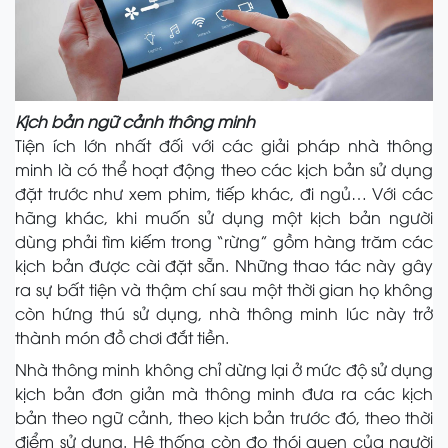
Kịch bản ngữ cảnh thông minh
Tiện ích lớn nhất đối với các giải pháp nhà thông
minh là có thể hoạt động theo các kịch bản sử dụng
đặt trước như xem phim, tiếp khác, đi ngủ… Với các
hãng khác, khi muốn sử dụng một kịch bản người
dùng phải tìm kiếm trong “rừng” gồm hàng trăm các
kịch bản được cài đặt sẵn. Những thao tác này gây
ra sự bất tiện và thậm chí sau một thời gian họ không
còn hứng thú sử dụng, nhà thông minh lúc này trở
thành món đồ chơi đắt tiền.
Nhà thông minh không chỉ dừng lại ở mức độ sử dụng
kịch bản đơn giản mà thông minh đưa ra các kịch
bản theo ngữ cảnh, theo kịch bản trước đó, theo thời
điểm sử dụng. Hệ thống còn đo thói quen của người