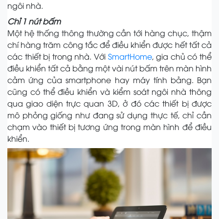
ngôi nhà.
Chỉ 1 nút bấm
Một hệ thống thông thường cần tới hàng chục, thậm
chí hàng trăm công tắc để điều khiển được hết tất cả
các thiết bị trong nhà. Với
SmartHome
, gia chủ có thể
điều khiển tất cả bằng một vài nút bấm trên màn hình
cảm ứng của smartphone hay máy tính bảng. Bạn
cũng có thể điều khiển và kiểm soát ngôi nhà thông
qua giao diện trực quan 3D, ở đó các thiết bị được
mô phỏng giống như đang sử dụng thực tế, chỉ cần
chạm vào thiết bị tương ứng trong màn hình để điều
khiển.