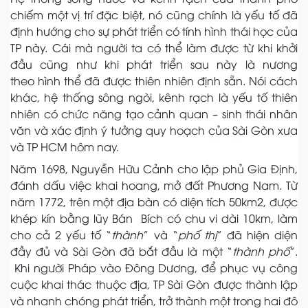
chiếm một vị trí đặc biệt, nó cũng chính là yếu tố đã
định hướng cho sự phát triển có tính hình thái học của
TP này. Cái mà người ta có thể làm được từ khi khởi
đầu cũng như khi phát triển sau này là nương
theo hình thể đã được thiên nhiên định sẵn. Nói cách
khác, hệ thống sông ngòi, kênh rạch là yếu tố thiên
nhiên có chức năng tạo cảnh quan – sinh thái nhân
văn và xác định ý tưởng quy hoạch của Sài Gòn xưa
và TP HCM hôm nay.
Năm 1698, Nguyễn Hữu Cảnh cho lập phủ Gia Định,
đánh dấu việc khai hoang, mở đất Phương Nam. Từ
năm 1772, trên một địa bàn có diện tích 50km2, được
khép kín bằng lũy Bán Bích có chu vi dài 10km, làm
cho cả 2 yếu tố “
thành
” và “
phố thị
” đã hiện diện
đầy đủ và Sài Gòn đã bắt đầu là một “
thành phố
”.
Khi người Pháp vào Đông Dương, để phục vụ công
cuộc khai thác thuộc địa, TP Sài Gòn được thành lập
và nhanh chóng phát triển, trở thành một trong hai đô