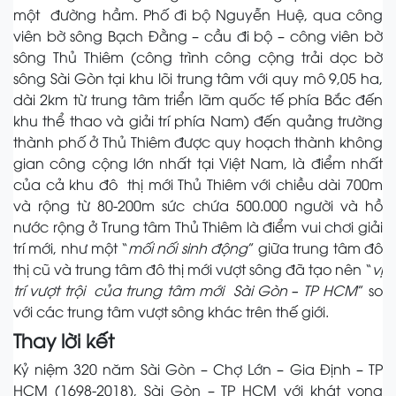
một đường hầm. Phố đi bộ Nguyễn Huệ, qua công
viên bờ sông Bạch Đằng – cầu đi bộ – công viên bờ
sông Thủ Thiêm (công trình công cộng trải dọc bờ
sông Sài Gòn tại khu lõi trung tâm với quy mô 9,05 ha,
dài 2km từ trung tâm triển lãm quốc tế phía Bắc đến
khu thể thao và giải trí phía Nam) đến quảng trường
thành phố ở Thủ Thiêm được quy hoạch thành không
gian công cộng lớn nhất tại Việt Nam, là điểm nhất
của cả khu đô thị mới Thủ Thiêm với chiều dài 700m
và rộng từ 80-200m sức chứa 500.000 người và hồ
nước rộng ở Trung tâm Thủ Thiêm là điểm vui chơi giải
trí mới, như một “
mối nối sinh động
” giữa trung tâm đô
thị cũ và trung tâm đô thị mới vượt sông đã tạo nên “
vị
trí vượt trội của trung tâm mới Sài Gòn – TP HCM
” so
với các trung tâm vượt sông khác trên thế giới.
Thay lời kết
Kỷ niệm 320 năm Sài Gòn – Chợ Lớn – Gia Định – TP
HCM (1698-2018), Sài Gòn – TP HCM với khát vọng