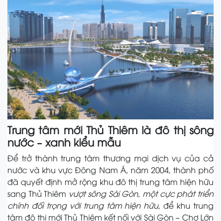
Trung tâm mới Thủ Thiêm là đô thị sông
nước – xanh kiểu mẫu
Để trở thành trung tâm thương mại dịch vụ của cả
nước và khu vực Đông Nam Á, năm 2004, thành phố
đã quyết định mở rộng khu đô thị trung tâm hiện hữu
sang Thủ Thiêm
vượt sông Sài Gòn
,
một cực phát triển
chính đối trọng với trung tâm hiện hữu
, để khu trung
tâm đô thị mới Thủ Thiêm kết nối với Sài Gòn – Chợ Lớn