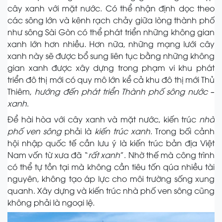
cây xanh với mặt nước. Có thể nhận định dọc theo
các sông lớn và kênh rạch chảy giữa lòng thành phố
như sông Sài Gòn có thể phát triển những không gian
xanh lớn hơn nhiều. Hơn nữa, những mạng lưới cây
xanh này sẽ được bổ sung liên tục bằng những không
gian xanh được xây dựng trong phạm vi khu phát
triển đô thị mới có quy mô lớn kể cả khu đô thị mới Thủ
Thiêm,
hướng đến phát triển
Thành phố sông nước –
xanh
.
Để hài hòa với cây xanh và mặt nước, kiến trúc
nhà
phố ven sông
phải là
kiến trúc
xanh.
Trong bối cảnh
hội nhập quốc tế cần lưu ý là kiến trúc bản địa Việt
Nam vốn từ xưa đã “
rất xanh
”. Nhờ thế mà công trình
có thể tự tồn tại mà không cần tiêu tốn qúa nhiều tài
nguyên, không tạo áp lực cho môi trường sống xung
quanh. Xây dựng và kiến trúc nhà phố ven sông cũng
không phải là ngoại lệ.