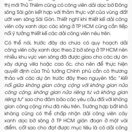
thị mới Thủ Thiêm cũng có công viên dải dọc bờ Đông
sông Sài gòn kết hợp với thảm thực vật của vùng đất
ướt ven sông Sài Gòn. Thiết nghĩ khi thiết kế dải công
viên cây xanh dọc các sông ở TP HCM cũng cần tiếp
nối ý tưởng thiết kế các dải công viên nêu trên.
Có thể nói, trước đây do chưa có quy hoạch dải
công viên cây xanh dọc theo 2 bờ sông ở TP HCM nên
nhiều khu vực ven sông đã được giao cho các dự án
xây dựng villa hoặc cao ốc, cho nên để thực hiện
quyết định của Thủ tướng Chính phủ cần có thương
thảo với các dự án trước đây theo nguyên tắc “
Kết
nối giữa không gian công cộng với không gian nửa
công cộng, không gian nửa riêng tư và không gian
riêng tư
” sao cho đảm bảo các yêu cầu đối với không
gian công cộng như đã nêu trên. Trường hợp bất khả
kháng cũng có thể chấp nhận dải công viên cây
xanh dọc bờ sông ở TP HCM gián đoạn ở một vài
điểm, cốt sao cho đạt được mục tiêu là có dải công