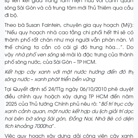
sự liên kết giữa trung tâm hiện hữu với cảnh quan
sông Sài Gòn và cả trung tâm mới Thủ Thiêm qua cầu
đi bộ.
Theo bà Susan Faintein, chuyên gia quy hoạch (Mỹ):
“Nếu quy hoạch nhà cao tầng chi phối hết thì sẽ có
thành phố rất chán như mọi người vẫn phàn nàn. Vì
thế chúng ta cần có cái gì đó trung hòa…”. Do
vậy
nhà phố ven sông
sẽ mãi là đặc trưng của thành
phố sông nước, của Sài Gòn – TP HCM.
Kết hợp cây xanh với mặt nước hướng đến đô thị
sông nước – xanh phát triển bền vững
Tại Quyết định số 24/TTg ngày 06/10/2010 phê duyệt
điều chỉnh quy hoặch xây dựng TP HCM đến năm
2025 của Thủ tướng Chính phủ nêu rõ: “
Bố trí trục cây
xanh cảnh quan, mặt nước kết hợp du lịch giải trí dọc
hai bên bờ sông Sài gòn, Đồng Nai, Nhà Bè có diện
tích khoảng 7000ha
”.
Việc quy hoạch xây dựng dải công viên cây xanh