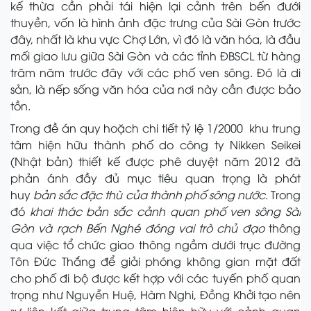
kế thừa cần phải tái hiện lại cảnh trên bến đưới
thuyền, vốn là hình ảnh đặc trưng của Sài Gòn trước
đây, nhất là khu vực Chợ Lớn, vì đó là văn hóa, là đầu
mối giao lưu giữa Sài Gòn và các tỉnh ĐBSCL từ hàng
trăm năm trước đây với các phố ven sông. Đó là di
sản, là nếp sống văn hóa của nơi này cần được bảo
tồn.
Trong đề án quy hoặch chi tiết tỷ lệ 1/2000 khu trung
tâm hiện hữu thành phố do công ty Nikken Seikei
(Nhật bản) thiết kế được phê duyệt năm 2012 đã
phản ánh đầy đủ mục tiêu quan trọng là phát
huy
bản sắc đặc thù của thành phố sông nước
. Trong
đó
khai thác bản sắc cảnh quan phố ven sông Sài
Gòn và rạch Bến Nghé đóng vai trò chủ đạo
thông
qua việc tổ chức giao thông ngầm dưới trục đường
Tôn Đức Thắng để giải phóng không gian mặt đất
cho phố đi bộ được kết hợp với các tuyến phố quan
trọng như Nguyễn Huệ, Hàm Nghi, Đồng Khởi tạo nên