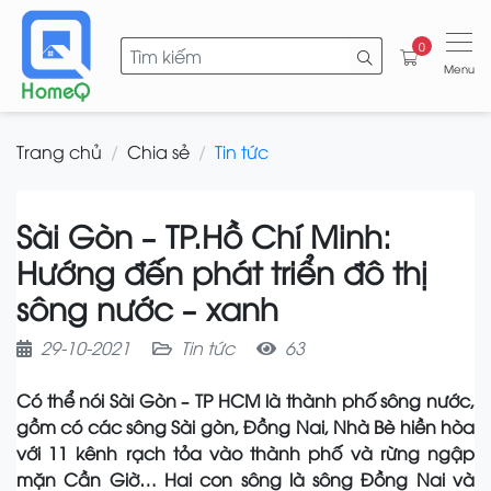
0
Menu
Trang chủ
Chia sẻ
Tin tức
Sài Gòn – TP.Hồ Chí Minh:
Hướng đến phát triển đô thị
sông nước – xanh
29-10-2021
Tin tức
63
Có thể nói Sài Gòn – TP HCM là thành phố sông nước,
gồm có các sông Sài gòn, Đồng Nai, Nhà Bè hiền hòa
với 11 kênh rạch tỏa vào thành phố và rừng ngập
mặn Cần Giờ… Hai con sông là sông Đồng Nai và