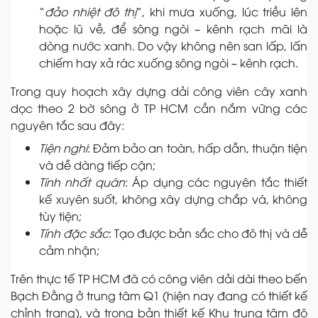
“
đảo nhiệt đô thị
”, khi mưa xuống, lúc triều lên
hoặc lũ về, để sông ngòi – kênh rạch mãi là
dòng nước xanh. Do vậy không nên san lấp, lấn
chiếm hay xả rác xuống sông ngòi – kênh rạch.
Trong quy hoạch xây dựng dải công viên cây xanh
dọc theo 2 bờ sông ở TP HCM cần nắm vững các
nguyên tắc sau đây:
Tiện nghi
: Đảm bảo an toàn, hấp dẫn, thuận tiện
và dễ dàng tiếp cận;
Tính nhất quán
: Áp dụng các nguyên tắc thiết
kế xuyên suốt, không xây dựng chắp vá, không
tùy tiện;
Tính đặc sắc
: Tạo được bản sắc cho đô thị và dễ
cảm nhận;
Trên thực tế TP HCM đã có công viên dải dài theo bến
Bạch Đằng ở trung tâm Q1 (hiện nay đang có thiết kế
chỉnh trang), và trong bản thiết kế Khu trung tâm đô