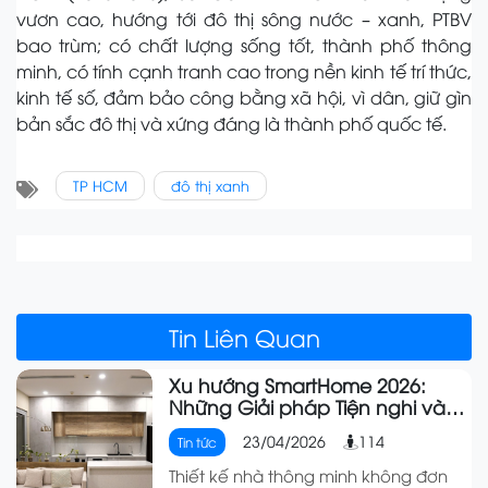
vươn cao, hướng tới đô thị sông nước – xanh, PTBV
bao trùm; có chất lượng sống tốt, thành phố thông
minh, có tính cạnh tranh cao trong nền kinh tế trí thức,
kinh tế số, đảm bảo công bằng xã hội, vì dân, giữ gìn
bản sắc đô thị và xứng đáng là thành phố quốc tế.
TP HCM
đô thị xanh
Tin Liên Quan
Xu hướng SmartHome 2026:
Những Giải pháp Tiện nghi và
Dễ triển khai cho Gia đình Việt
23/04/2026
114
Tin tức
Thiết kế nhà thông minh không đơn