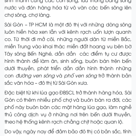
sinh thành cùng các con sông, lưu thông bằng sông
nước và đón hàng hóa từ vô vàn các bến sông lên
chợ sông, chợ làng.
Sài Gòn – TP HCM là một đô thị với những dòng sông
luôn hiền hòa xen lẫn với kênh rạch uốn lượn quanh
co. Từ thời đi mở cõi, những người dân từ miền Bắc,
miền Trung vào khai thác miền đất hoang vu bên bờ
Tây sông Bến Nghé, dần dần các điểm tụ cư được
hình thành để làm ăn, sinh sống, buôn bán trên bến
dưới thuyền, phát triển dần dần hình thành những
con
đường ven sông
và
phố ven sông
trở thành bản
sắc văn hóa – đô thị từ Sài Gòn xưa.
Đặc biệt từ khi lúa gạo ĐBSCL trở thành hàng hóa, Sài
Gòn có thêm nhiều phố chợ và buôn bán ra đời, các
phố này buôn bán các mặt hàng lúa gạo, làm nghề
thủ công dịch vụ ở những nơi trên bến dưới thuyền,
theo hệ thống kênh rạch chằng chịt hoặc quan lộ.
Do vậy, ngày nay để đảm bảo đô thị có bản sắc, tính