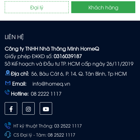
Đại lý
Khách hàng
LIÊN HỆ
Công ty TNHH Nhà Thông Minh HomeQ
Giấy phép ĐKKD số:
0316039187
Sở Kế hoạch và Đầu tư TP. HCM cấp ngày 26/11/2019
Địa chỉ:
56, Bàu Cát 6, P. 14, Q. Tân Bình, Tp HCM
Email:
info@homeq.vn
Hotline:
08 2222 1117
HT kỹ thuật Thông:
03 2522 1117
CS Đại lý - Tâm:
08 2522 1117