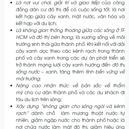
Là nơi vui chơi, giải trí và giao tiếp
của công
đồng dân cư đô thị để có cuộc sống tốt, là nơi
kết hợp giữa cây xanh, mặt nước, văn hóa và
kết hợp với du lịch;
Là không gian thông thoáng giữa các sông ở TP
HCM và đô thị bên trong
, là xương sống về môi
trường sinh thái gữa thành phố. Khi kết nối với dải
cây xanh dọc theo các kênh rạch trong thành
phố và cây xanh trong các dự án phát triển sẽ
trở thành mạng lưới cây xanh hướng đến
đô thị
sông nước – xanh
, tăng thêm
tính bền vững về
môi trường
;
Nâng cao nhận thức về bản sắc về thẩm
mỹ
cho cư dân thành phố và các du khách đi
tàu du lịch trên sông;
Xây dựng “không gian cho sông ngòi và kênh
rạch”
dành chỗ làm mương thoát nước tự
nhiên, giảm ngập nước cho thành phố hoặc là
nơi chứa nước làm mát đô thị, giảm hiệu ứng