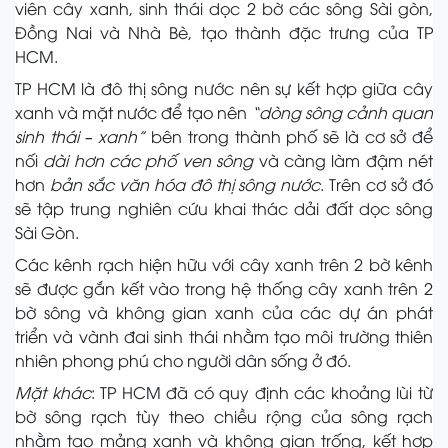
viên cây xanh, sinh thái dọc 2 bờ các sông Sài gòn,
Đồng Nai và Nhà Bè, tạo thành đặc trưng của TP
HCM.
TP HCM là đô thị sông nước nên sự kết hợp giữa cây
xanh và mặt nước để tạo nên
“dòng sông cảnh quan
sinh thái – xanh”
bên trong thành phố sẽ là cơ sở để
nối
dài hơn các phố ven sông
và càng làm đậm nét
hơn
bản sắc văn hóa đô thị
sông nước
. Trên cơ sở đó
sẽ tập trung nghiên cứu khai thác dải đất dọc sông
Sài Gòn.
Các kênh rạch hiện hữu với cây xanh trên 2 bờ kênh
sẽ được gắn kết vào trong hệ thống cây xanh trên 2
bờ sông và không gian xanh của các dự án phát
triển và vành đai sinh thái nhằm tạo môi trường thiên
nhiên phong phú cho người dân sống ở đó.
Mặt khác
: TP HCM đã có quy định các khoảng lùi từ
bờ sông rạch tùy theo chiều rộng của sông rạch
nhằm tạo mảng xanh và không gian trống, kết hợp