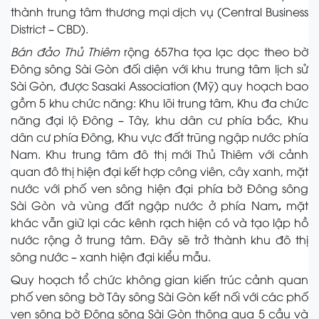
thành trung tâm thương mại dịch vụ (Central Business
District – CBD).
Bán đảo Thủ Thiêm
rộng 657ha tọa lạc dọc theo bờ
Đông sông Sài Gòn đối diện với khu trung tâm lịch sử
Sài Gòn, được Sasaki Association (Mỹ) quy hoạch bao
gồm 5 khu chức năng: Khu lõi trung tâm, Khu đa chức
năng đại lộ Đông – Tây, khu dân cư phía bắc, Khu
dân cư phía Đông, Khu vực đất trũng ngập nước phía
Nam. Khu trung tâm đô thị mới Thủ Thiêm với cảnh
quan đô thị hiện đại kết hợp công viên, cây xanh, mặt
nước với phố ven sông hiện đại phía bờ Đông sông
Sài Gòn và vùng đất ngập nước ở phía Nam
,
mặt
khác vẫn giữ lại các kênh rạch hiện có và tạo lập hồ
nước rộng ở trung tâm. Đây sẽ trở thành khu đô thị
sông nước – xanh hiện đại kiểu mẫu.
Quy hoạch tổ chức không gian kiến trúc cảnh quan
phố ven sông bờ Tây sông Sài Gòn kết nối với các phố
ven sông bờ Đông sông Sài Gòn thông qua 5 cầu và