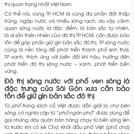
thị quan trọng nhất Việt Nam.
Có thể nói, vùng TP HCM là vùng đa phần đất thấp
trũng, ngập nước và nhiều sông rạch, do vậy cảnh
quan sông nước là đặc điểm, là bản sắc tự nhiên,
là di sản thiên nhiên của đô thị TP HCM, cần được bảo
tồn để góp phần giữ gìn bản sắc đô thị. TP sông nước
cũng là nền tảng để phát triển thành phố sinh thái,
TP xanh, thích ứng với biến đổi khí hậu, hướng đến
phát triển đô thị sông nước – xanh, phát triển bền
vững.
Đô thị sông nước với phố ven sông là
đặc trưng của Sài Gòn xưa cần bảo
tồn để giữ gìn bản sắc đô thị
Từ
phố
trong sách cổ Việt được dẫn giải là
chợ bên
sông
, có nghĩa cặp từ “
phố-ngàn
phố
” được dùng để
gọi những dãy quán bán hàng chạy từ bến sông lên
từ trước khi có kẻ Chợ. Khởi đầu phố Việt (phố chợ)