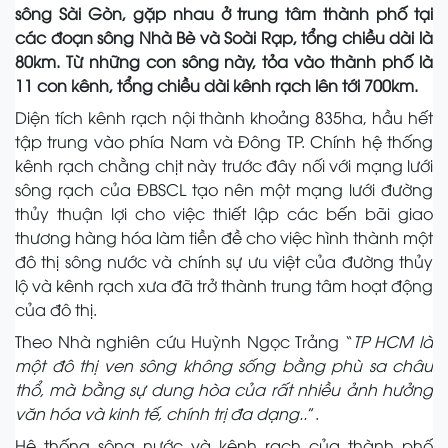
sông Sài Gòn, gặp nhau ở trung tâm thành phố tại
các đoạn sông Nhà Bè và Soài Rạp, tổng chiều dài là
80km. Từ những con sông này, tỏa vào thành phố là
11 con kênh, tổng chiều dài kênh rạch lên tới 700km.
Diện tích kênh rạch nội thành khoảng 835ha, hầu hết
tập trung vào phía Nam và Đông TP. Chính hệ thống
kênh rạch chằng chịt này trước đây nối với mạng lưới
sông rạch của ĐBSCL tạo nên một mạng lưới đường
thủy thuận lợi cho việc thiết lập các bến bãi giao
thương hàng hóa làm tiền đề cho việc hình thành một
đô thị sông nước và chính sự ưu việt của đường thủy
lộ và kênh rạch xưa đã trở thành trung tâm hoạt động
của đô thị.
Theo Nhà nghiên cứu Huỳnh Ngọc Trảng “
TP HCM là
một đô thị ven sông không sống bằng phù sa châu
thổ, mà bằng sự dung hòa của rất nhiều ảnh hưởng
văn hóa và kinh tế, chính trị đa dạng..
”.
Hệ thống sông nước và kênh rạch của thành phố