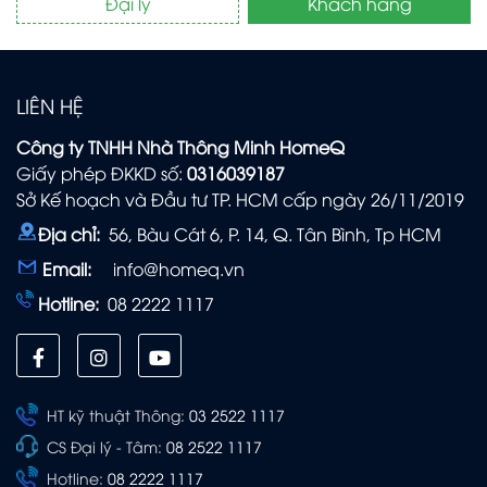
Đại lý
Khách hàng
LIÊN HỆ
Công ty TNHH Nhà Thông Minh HomeQ
Giấy phép ĐKKD số:
0316039187
Sở Kế hoạch và Đầu tư TP. HCM cấp ngày 26/11/2019
Địa chỉ:
56, Bàu Cát 6, P. 14, Q. Tân Bình, Tp HCM
Email:
info@homeq.vn
Hotline:
08 2222 1117
HT kỹ thuật Thông:
03 2522 1117
CS Đại lý - Tâm:
08 2522 1117
Hotline:
08 2222 1117