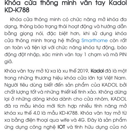
Khóa cửa thông minh vân tay Kadol
KD-K788
Khóa cửa thông minh có chức năng mở khóa đa
dạng, thông báo trạng thái hoạt động và hướng dẫn
bằng giọng nói, đặc biệt hơn, khi sử dụng khóa
cửa thông minh trong hệ thống
Smarthome
còn rất
an toàn và tiện lợi với chức năng khóa tự động, báo
động đột nhập, xác minh vân tay 1 chạm và mã PIN
giả.
Khóa vân tay mở từ xa là xu thế 2019,
Kadol
đã là một
trong những thương hiệu khóa cửa lớn tại Việt Nam.
Người tiêu dùng biết đến sản phẩm của KADOL bởi
chất lượng tốt và những thiết kế tinh xảo. Không dừng
lại ở những dòng khóa dành cho cửa nhôm, KADOL
đã ra mẫu khóa mới tích hợp nhiều tính năng mở
khóa xu thế 4.0 là mẫu KD-K788. Khóa vân tay mở từ
xa bằng điện thoại qua wife và 4G. Đây là sản phẩm
ứng dụng công nghệ
IOT
và tính hữu dụng của nó