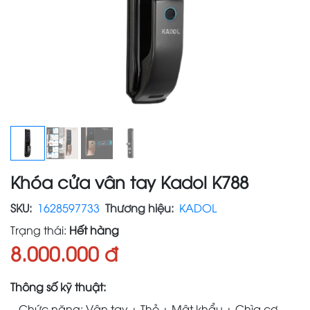
Khóa cửa vân tay Kadol K788
SKU:
1628597733
Thương hiệu:
KADOL
Trạng thái:
Hết hàng
8.000.000 đ
Thông số kỹ thuật:
– Chức năng: Vân tay + Thẻ + Mật khẩu + Chìa cơ