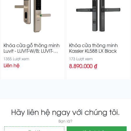
Khóa cửa gỗ thông minh
Khóa cửa thông minh
Luvit - LUVIT-W/B; LUVIT-
Kassler KL588 LX Black
W/C; LUVIT-W/S
1355 Lượt xem
173 Lượt xem
Liên hệ
8.890.000 ₫
Hãy liên hệ ngay với chúng tôi.
Bạn là?