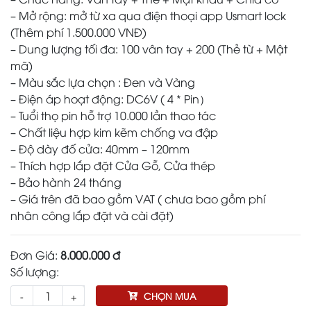
– Mở rộng: mở từ xa qua điện thoại app Usmart lock
(Thêm phí 1.500.000 VNĐ)
– Dung lượng tối đa: 100 vân tay + 200 (Thẻ từ + Mật
mã)
– Màu sắc lựa chọn : Đen và Vàng
– Điện áp hoạt động: DC6V ( 4 * Pin）
– Tuổi thọ pin hỗ trợ 10.000 lần thao tác
– Chất liệu hợp kim kẽm chống va đập
– Độ dày đố cửa: 40mm – 120mm
– Thích hợp lắp đặt Cửa Gỗ, Cửa thép
– Bảo hành 24 tháng
– Giá trên đã bao gồm VAT ( chưa bao gồm phí
nhân công lắp đặt và cài đặt)
Đơn Giá:
8.000.000 đ
Số lượng:
-
+
CHỌN MUA