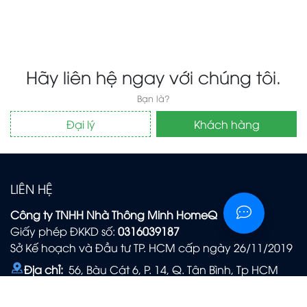
Hãy liên hệ ngay với chúng tôi.
Bạn là?
Đại lý
Khách hàng
LIÊN HỆ
Công ty TNHH Nhà Thông Minh HomeQ
Giấy phép ĐKKD số:
0316039187
Sở Kế hoạch và Đầu tư TP. HCM cấp ngày 26/11/2019
Địa chỉ:
56, Bàu Cát 6, P. 14, Q. Tân Bình, Tp HCM
Email:
info@homeq.vn