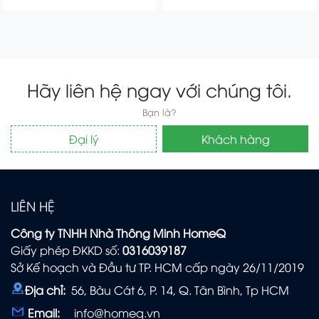
Hãy liên hệ ngay với chúng tôi.
Bạn là?
Đại lý
Khách hàng
LIÊN HỆ
Công ty TNHH Nhà Thông Minh HomeQ
Giấy phép ĐKKD số:
0316039187
Sở Kế hoạch và Đầu tư TP. HCM cấp ngày 26/11/2019
Địa chỉ:
56, Bàu Cát 6, P. 14, Q. Tân Bình, Tp HCM
Email:
info@homeq.vn