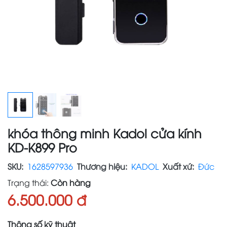
khóa thông minh Kadol cửa kính
KD-K899 Pro
SKU:
1628597936
Thương hiệu:
KADOL
Xuất xứ:
Đức
Trạng thái:
Còn hàng
6.500.000 đ
Thông số kỹ thuật