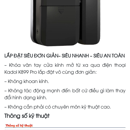
LẮP ĐẶT SIÊU ĐƠN GIẢN– SIÊU NHANH – SIÊU AN TOÀN
– Khóa vân tay cửa kính mở từ xa qua điện thoại
Kadol K899 Pro lắp đặt vô cùng đơn giản:
– Không khoan kính.
– Không tác động mạnh đến bất cứ điều gì làm thay
đổi hình dạng kính.
– Không cần phải có chuyên môn kỹ thuật cao.
Thông số kỹ thuật