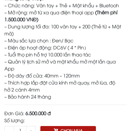
– Chức năng: Vân tay + Thẻ + Mật khẩu + Bluetooh
– Mở rộng: mở từ xa qua điện thoại app
(Thêm phí
1.500.000 VNĐ)
– Dung lượng tối đa: 100 vân tay + 200 (Thẻ từ + Mật
mã)
– Màu sắc lựa chọn : Đen/ Bạc
– Điện áp hoạt động: DC6V ( 4 * Pin）
– Tuổi thọ pin hỗ trợ 10.000 lần thao tác
– Quản lý lịch sử mở và mật khẩu mở một lần qua
App
– Độ dày đố cửa: 40mm – 120mm
– Thích hợp lắp đặt cửa kính mở quay, mở lùa, độ
hở 2 cánh 4mm
– Bảo hành 24 tháng
Đơn Giá:
6.500.000 đ
Số lượng:
-
+
CHỌN MUA