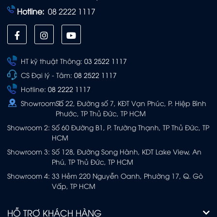
Hotline:
08 2222 1117
HT kỹ thuật Thông:
03 2522 1117
CS Đại lý - Tâm:
08 2522 1117
Hotline:
08 2222 1117
Showroom 1:
Số 22, Đường số 7, KĐT Vạn Phúc, P. Hiệp Bình
Phước, TP Thủ Đức, TP HCM
Showroom 2:
Số 60 Đường B1, P. Trường Thạnh, TP Thủ Đức, TP
HCM
Showroom 3:
Số 128, Đường Song Hành, KDT Lake View, An
Phú, TP Thủ Đức, TP HCM
Showroom 4:
33 Hẻm 220 Nguyễn Oanh, Phường 17, Q. Gò
Vấp, TP HCM
HỖ TRỢ KHÁCH HÀNG